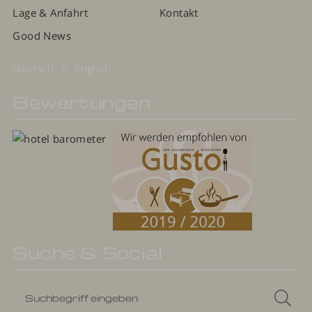
Lage & Anfahrt
Kontakt
Good News
Deutsch
English
Bewertungen
Suche & Social
Suchbegriff
Suc
eingeben