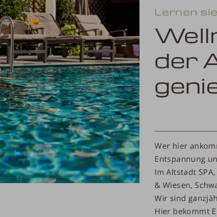
Lernen si
Well
der 
geni
Wer hier ankom
Entspannung un
Im Altstadt SPA
& Wiesen, Schw
Wir sind ganzjäh
Hier bekommt Er