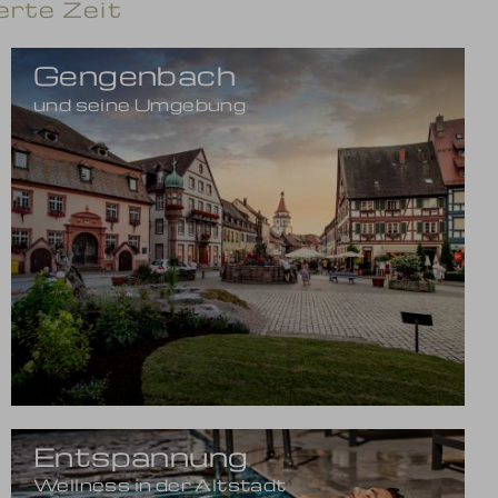
erte Zeit
Gengenbach
und seine Umgebung
Entspannung
Wellness in der Altstadt