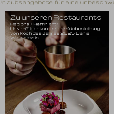
rlaubsangebote für eine unbeschw
Zu unseren Restaurants
Regional/ Raffiniert/
Unverfälscht unter der Küchenleitung
von Koch des Jahres 2025 Daniel
Wallenstein