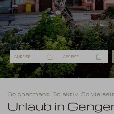
Anreise
Abreise
So charmant. So aktiv. So vielseit
Urlaub in Geng