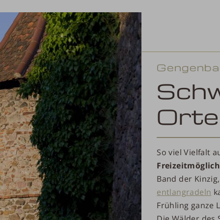
Gengenbac
Schw
Orte
So viel Vielfalt 
Freizeitmöglic
Band der Kinzig
entlangradeln
ka
Frühling ganze 
Die Wälder des 