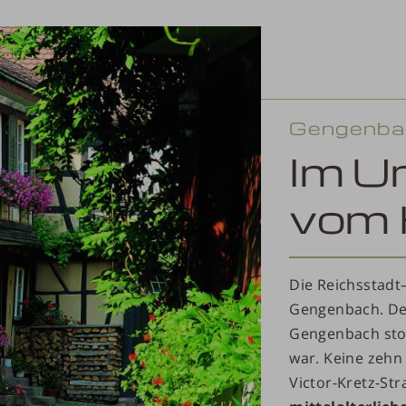
Gengenba
Im Ur
vom 
Die Reichsstadt
Gengenbach. Der
Gengenbach stol
war. Keine zehn 
Victor-Kretz-Str